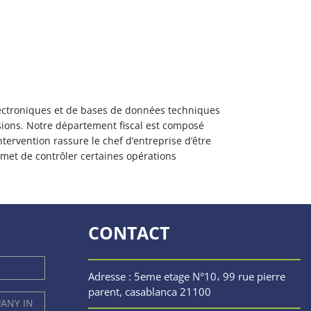
électroniques et de bases de données techniques
ssions. Notre département fiscal est composé
tervention rassure le chef d’entreprise d’être
ermet de contrôler certaines opérations
CONTACT
Adresse : 5eme etage N°10، 99 rue pierre
parent, casablanca 21100
PANY IN