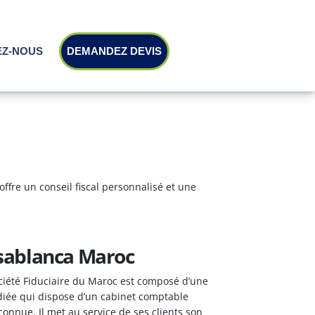
EZ-NOUS
DEMANDEZ DEVIS
offre un conseil fiscal personnalisé et une
SCALITE
asablanca Maroc
S
ciété Fiduciaire du Maroc est composé d’une
édiée qui dispose d’un cabinet comptable
econnue. Il met au service de ses clients son