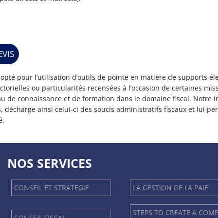
VIS
 opté pour l’utilisation d’outils de pointe en matière de supports 
ctorielles ou particularités recensées à l’occasion de certaines mi
u de connaissance et de formation dans le domaine fiscal. Notre in
s, décharge ainsi celui-ci des soucis administratifs fiscaux et lui p
é.
NOS SERVICES
CONSEIL ET STRATEGIE
LA GESTION DE LA PAIE
STEPS TO CREATE A COM
CONSEIL FISCAL