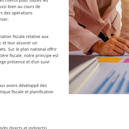
 clients pour toutes les
ussi bien au cours de
rs des opérations
iser.
ation fiscale relative aux
c et leur assurer un
s. Sur le plan national offrir
ère fiscale, notre principe est
rge présence et d’un suivi
ous avons développé des
ique fiscale et planification
ôts directs et indirects).