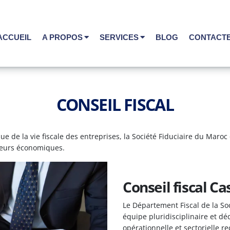
ACCUEIL
A PROPOS
SERVICES
BLOG
CONTACT
STEPS TO CREATE A COMPANY IN MOROCCO
CONSEIL ET STRATEGIE
INVEST IN MOROCCO : FACTOR PRODUCTION
CONSEIL FISCAL
CONSEIL FISCAL
LAW FIRM IN CASABLANCA MOROCCO
CREATION D'ENTREPRISE
PRESENTATION TAXATION IN MOROCCO
DOMICILIATION ENTREPRISES
e de la vie fiscale des entreprises, la Société Fiduciaire du Maroc 
SETTING UP A COMPANY IN MOROCCO
FISCALITE ET COMPTABILITE
ateurs économiques.
FORMATION COMPTABILITE FI
Conseil fiscal C
JURIDIQUES DES ENTREPRISE
Le Département Fiscal de la So
LA GESTION DE LA PAIE
équipe pluridisciplinaire et d
opérationnelle et sectorielle r