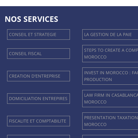
NOS SERVICES
CONSEIL ET STRATEGIE
LA GESTION DE LA PAIE
STEPS TO CREATE A COM
CONSEIL FISCAL
MOROCCO
INVEST IN MOROCCO : F
CREATION D'ENTREPRISE
PRODUCTION
LAW FIRM IN CASABLANC
DOMICILIATION ENTREPIRES
MOROCCO
PRESENTATION TAXATION
FISCALITE ET COMPTABILITE
MOROCCO