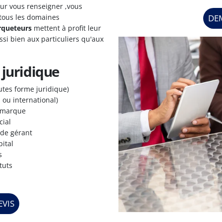
our vous renseigner ,vous
 tous les domaines
DE
rqueteurs
mettent à profit leur
ssi bien aux particuliers qu'aux
 juridique
outes forme juridique)
ou international)
 marque
cial
de gérant
ital
s
tuts
VIS